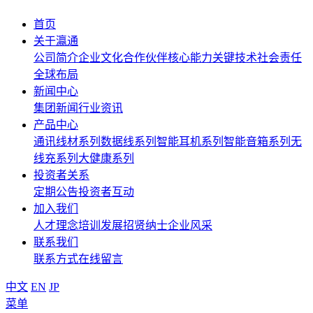
首页
关于瀛通
公司简介
企业文化
合作伙伴
核心能力
关键技术
社会责任
全球布局
新闻中心
集团新闻
行业资讯
产品中心
通讯线材系列
数据线系列
智能耳机系列
智能音箱系列
无
线充系列
大健康系列
投资者关系
定期公告
投资者互动
加入我们
人才理念
培训发展
招贤纳士
企业风采
联系我们
联系方式
在线留言
中文
EN
JP
菜单